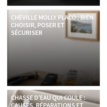
CHEVILLE MOLLY PLACO : BIEN
CHOISIR, POSER ET
SÉCURISER
CHASSE D’EAU QUI COULE :
CAUSES, RÉPARATIONS ET