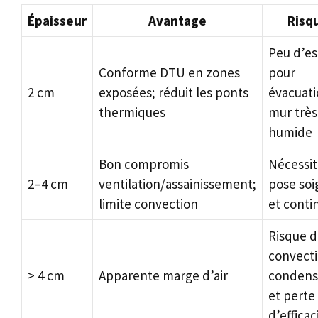
Épaisseur
Avantage
Risq
Peu d’e
Conforme DTU en zones
pour
2 cm
exposées; réduit les ponts
évacuati
thermiques
mur très
humide
Bon compromis
Nécessi
2–4 cm
ventilation/assainissement;
pose so
limite convection
et conti
Risque 
convecti
> 4 cm
Apparente marge d’air
condens
et perte
d’efficac