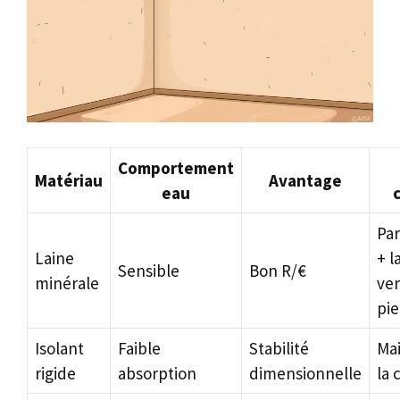
Comportement
Matériau
Avantage
eau
c
Pa
Laine
+ 
Sensible
Bon R/€
minérale
ven
pie
Isolant
Faible
Stabilité
Mai
rigide
absorption
dimensionnelle
la 