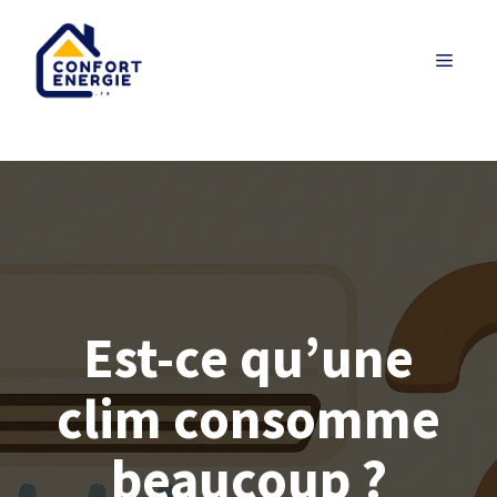
Aller
au
MENU
contenu
Est-ce qu’une
clim consomme
beaucoup ?