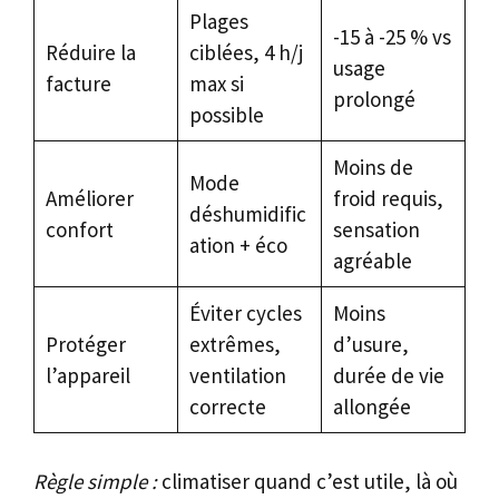
Plages
-15 à -25 % vs
Réduire la
ciblées, 4 h/j
usage
facture
max si
prolongé
possible
Moins de
Mode
Améliorer
froid requis,
déshumidific
confort
sensation
ation + éco
agréable
Éviter cycles
Moins
Protéger
extrêmes,
d’usure,
l’appareil
ventilation
durée de vie
correcte
allongée
Règle simple :
climatiser quand c’est utile, là où